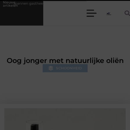
Nieuwe
er of gastvrouw zijn: zo houd je een diner stressvrij
Samen ontspann
artikelen
Oog jonger met natuurlijke oliën
SCHOONHEID