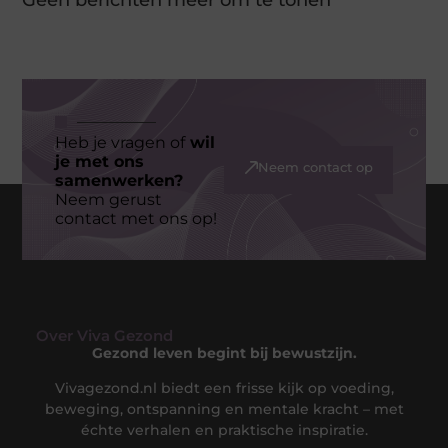
Heb je vragen of
wil
je met ons
Neem contact op
samenwerken?
Neem gerust
contact met ons op!
Over Viva Gezond
Gezond leven begint bij bewustzijn.
Vivagezond.nl biedt een frisse kijk op voeding,
beweging, ontspanning en mentale kracht – met
échte verhalen en praktische inspiratie.