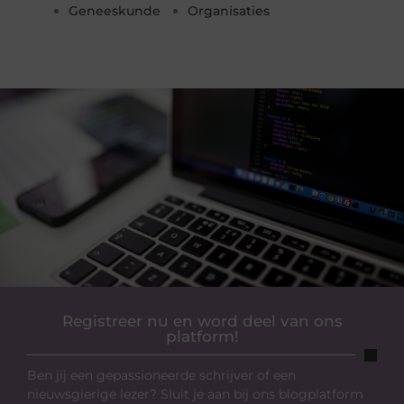
Geneeskunde
Organisaties
Registreer nu en word deel van ons
platform!
Ben jij een gepassioneerde schrijver of een
nieuwsgierige lezer? Sluit je aan bij ons blogplatform