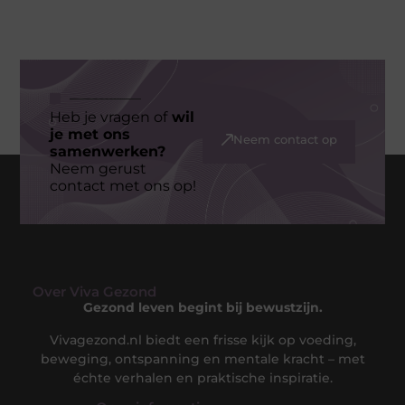
Heb je vragen of
wil
je met ons
Neem contact op
samenwerken?
Neem gerust
contact met ons op!
Over Viva Gezond
Gezond leven begint bij bewustzijn.
Vivagezond.nl biedt een frisse kijk op voeding,
beweging, ontspanning en mentale kracht – met
échte verhalen en praktische inspiratie.