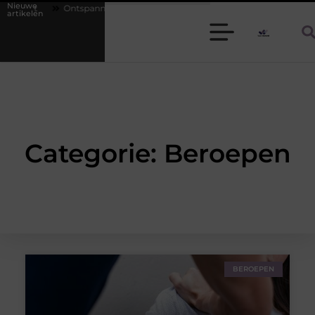
Nieuwe
ust
Ontspannen gastheer of gastvrouw zijn: zo houd je een diner stress
artikelen
Categorie: Beroepen
BEROEPEN