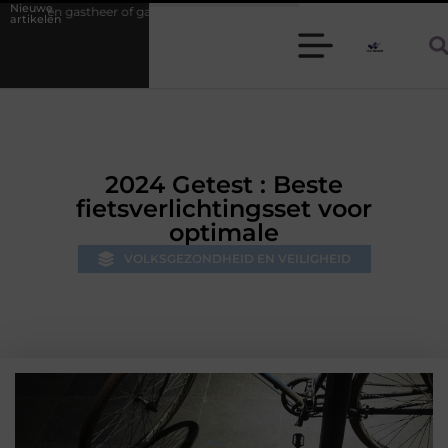
Nieuwe
 gastvrouw zijn: zo houd je een diner stressvrij
Samen ontspannen in
artikelen
2024 Getest : Beste
fietsverlichtingsset voor
optimale
VOLKSGEZONDHEID EN VEILIGHEID