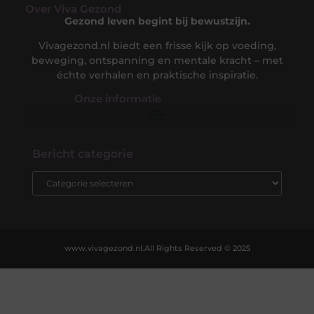
Over Viva Gezond
Gezond leven begint bij bewustzijn.
Vivagezond.nl biedt een frisse kijk op voeding,
beweging, ontspanning en mentale kracht – met
échte verhalen en praktische inspiratie.
Onze informatie​
Kwalitatieve Backlinks: De Sleutel tot een Sterke Online Autoriteit
Extra Geld Verdienen: Slimme Strategieën om je Inkomen te Vergroten
Bericht categorie
www.vivagezond.nl.
All Rights Reserved © 2025