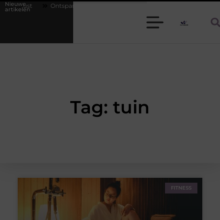
Nieuwe
chtrust
Ontspannen gastheer of gastvrouw zijn: zo houd je een diner s
artikelen
Tag: tuin
FITNESS