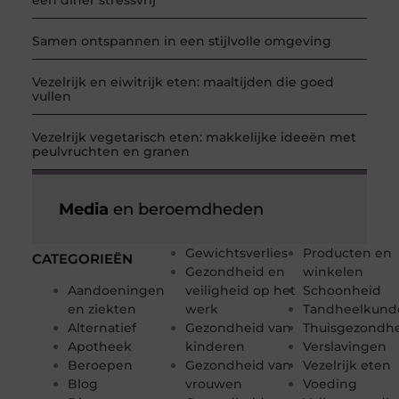
een diner stressvrij
Samen ontspannen in een stijlvolle omgeving
Vezelrijk en eiwitrijk eten: maaltijden die goed
vullen
Vezelrijk vegetarisch eten: makkelijke ideeën met
peulvruchten en granen
Media
en beroemdheden
Gewichtsverlies
Producten en
CATEGORIEËN
Gezondheid en
winkelen
Aandoeningen
veiligheid op het
Schoonheid
en ziekten
werk
Tandheelkund
Alternatief
Gezondheid van
Thuisgezondh
Apotheek
kinderen
Verslavingen
Beroepen
Gezondheid van
Vezelrijk eten
Blog
vrouwen
Voeding