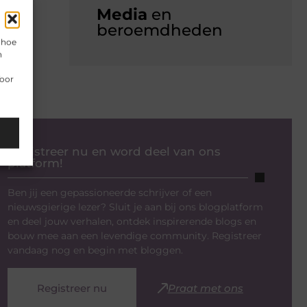
Media
en
beroemdheden
 hoe
n
Voor
Registreer nu en word deel van ons
platform!
Ben jij een gepassioneerde schrijver of een
nieuwsgierige lezer? Sluit je aan bij ons blogplatform
en deel jouw verhalen, ontdek inspirerende blogs en
bouw mee aan een levendige community. Registreer
vandaag nog en begin met bloggen.
Registreer nu
Praat met ons