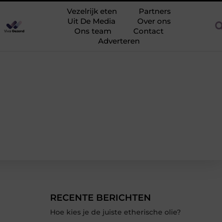
eving
Vezelrijk en eiwitrijk eten: maaltijden die goed vullen
Vezelrijk eten
Partners
Uit De Media
Over ons
Ons team
Contact
Adverteren
RECENTE BERICHTEN
Hoe kies je de juiste etherische olie?