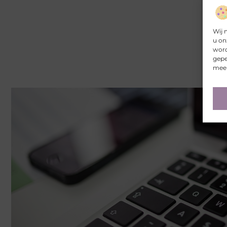
Wij 
u on
word
gepe
meer