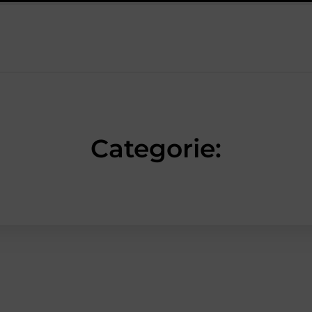
e een diner stressvrij
Samen ontspannen in een stijlvolle omg
Categorie: