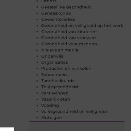
Fitness
Geestelijke gezondheid
Geneeskunde
Gewichtsverlies
Gezondheid en veiligheid op het werk
Gezondheid van kinderen
Gezondheid van vrouwen
Gezondheid voor mannen
Nieuws en media
Onderwijs
Organisaties
Producten en winkelen
Schoonheid
Tandheelkunde
Thuisgezondheid
Verslavingen
Vezelrijk eten
Voeding
Volksgezondheid en veiligheid
Zintuigen