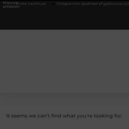
Nieuwe
imale nachtrust
Ontspannen gastheer of gastvrouw zijn: zo houd j
artikelen
It seems we can't find what you're looking for.