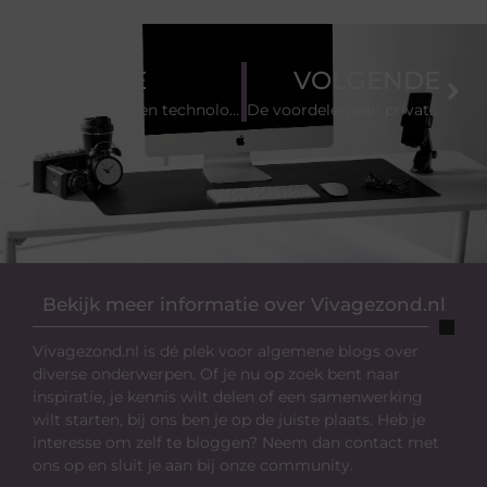
VORIGE
VOLGENDE
De werking en technologie achter oplaadbare hoorbatterijen 10: betrouwbare kracht in een kleine verp
De voordelen van private label producten
Bekijk meer informatie over Vivagezond.nl
Vivagezond.nl is dé plek voor algemene blogs over
diverse onderwerpen. Of je nu op zoek bent naar
inspiratie, je kennis wilt delen of een samenwerking
wilt starten, bij ons ben je op de juiste plaats. Heb je
interesse om zelf te bloggen? Neem dan contact met
ons op en sluit je aan bij onze community.