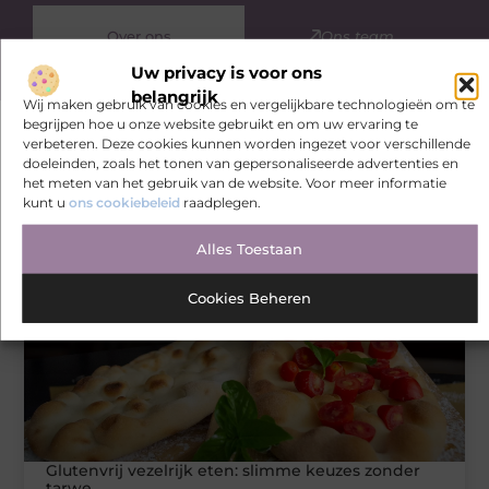
Over ons
Ons team
Uw privacy is voor ons
belangrijk
Wij maken gebruik van cookies en vergelijkbare technologieën om te
begrijpen hoe u onze website gebruikt en om uw ervaring te
verbeteren. Deze cookies kunnen worden ingezet voor verschillende
doeleinden, zoals het tonen van gepersonaliseerde advertenties en
Gerelateerde artikelen
die u
het meten van het gebruik van de website. Voor meer informatie
mogelijk interesseren
kunt u
ons cookiebeleid
raadplegen.
Alles Toestaan
VEZELRIJK ETEN
Cookies Beheren
Glutenvrij vezelrijk eten: slimme keuzes zonder
tarwe