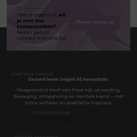
Heb je vragen of
wil
je met ons
Neem contact op
samenwerken?
Neem gerust
contact met ons op!
Over Viva Gezond
Gezond leven begint bij bewustzijn.
Vivagezond.nl biedt een frisse kijk op voeding,
beweging, ontspanning en mentale kracht – met
échte verhalen en praktische inspiratie.
Onze informatie​
Kwalitatieve Backlinks: De Sleutel tot een Sterke Online Autoriteit
Extra Geld Verdienen: Slimme Strategieën om je Inkomen te Vergroten
Bericht categorie