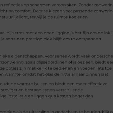
n reflecties op schermen veroorzaken. Zonder zonwerin
icht en comfort. Door te kiezen voor passende zonweri
uurlijk licht, terwijl je de ruimte koeler en
l bij serres met een open ligging is het fijn om de inkij
 je serre een prettige plek blijft om te ontspannen.
 unieke eigenschappen. Voor serres wordt vaak ondersche
nwering, zoals plisségordijnen of jaloezieën, biedt ee
Deze opties zijn makkelijk te bedienen en voegen iets toe
 warmte, omdat het glas de hitte al naar binnen laat.
houdt de warmte buiten en biedt een meer effectieve
k steviger en bestand tegen verschillende
e installatie en liggen qua kosten hoger dan
ordelen als de uitstraling in gedachten te houden. Kijk 