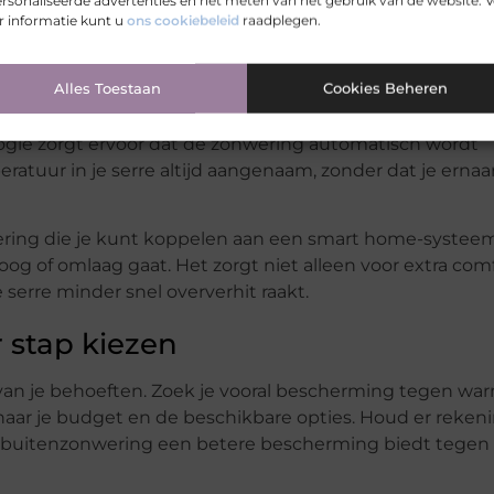
ring
rsonaliseerde advertenties en het meten van het gebruik van de website. 
 informatie kunt u
ons cookiebeleid
raadplegen.
l. Slimme technologieën maken het gebruik nog
ediening waarmee je met één druk op de knop het licht 
Alles Toestaan
Cookies Beheren
matige systemen minder praktisch zijn.
gie zorgt ervoor dat de zonwering automatisch wordt
eratuur in je serre altijd aangenaam, zonder dat je ernaa
ering die je kunt koppelen aan een smart home-systeem
g of omlaag gaat. Het zorgt niet alleen voor extra comf
serre minder snel oververhit raakt.
 stap kiezen
van je behoeften. Zoek je vooral bescherming tegen war
je naar je budget en de beschikbare opties. Houd er reken
l buitenzonwering een betere bescherming biedt tegen