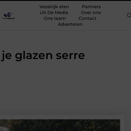
rijk en eiwitrijk eten: maaltijden die goed vullen
Vezelrijk vege
Vezelrijk eten
Partners
Uit De Media
Over ons
Ons team
Contact
Adverteren
je glazen serre