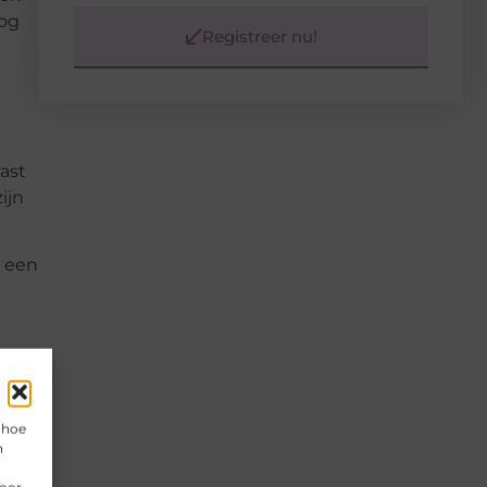
nog
Registreer nu!
ast
ijn
r een
ouw
 hoe
n