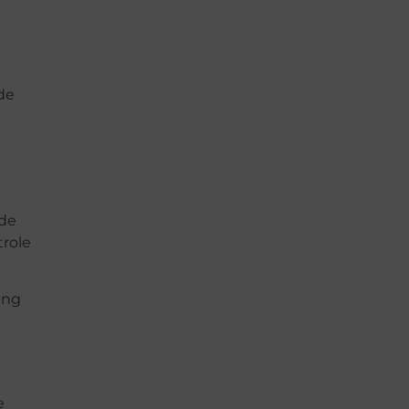
de
 de
trole
ing
e