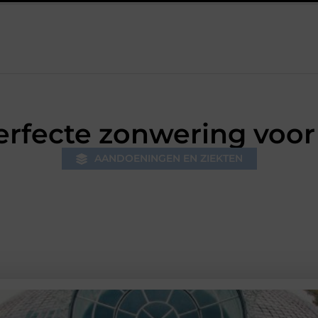
ssvrij
Samen ontspannen in een stijlvolle omgeving
Vezel
perfecte zonwering voor 
AANDOENINGEN EN ZIEKTEN