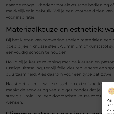
naar de mogelijkheden voor elektrische bediening o
makkelijker in gebruik. Wil je een voorbeeld zien van 
voor inspiratie.
Materiaalkeuze en esthetiek: wat
Bij het kiezen van zonwering spelen materialen een be
goed bij een knusse sfeer. Aluminium of kunststof s
eenvoudig schoon te houden.
Houd bij je keuze rekening met de kleuren en patrone
rustige uitstraling, terwijl felle kleuren je serre een
duurzaamheid. Kies daarom voor een type dat zowel mo
Naast het uiterlijk wil je misschien extra functies t
maakt de zonwering veelzijdiger, zonder dat je hoeft in 
stevig aluminium, een doordachte keuze zorgt ervoor 
Wij 
wensen.
u on
word