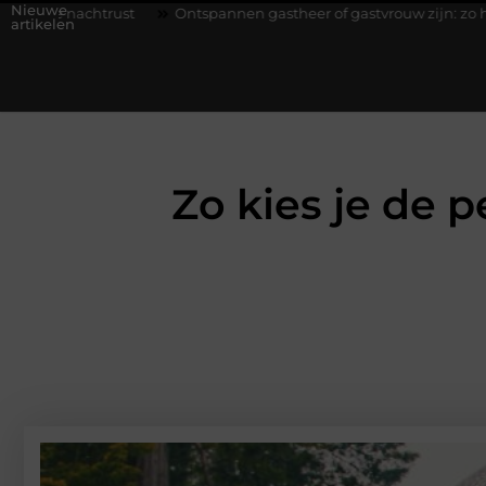
Nieuwe
Ontspannen gastheer of gastvrouw zijn: zo houd je een diner stre
artikelen
Zo kies je de 