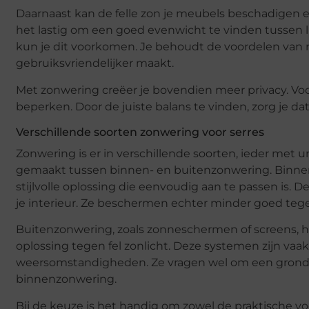
Daarnaast kan de felle zon je meubels beschadigen e
het lastig om een goed evenwicht te vinden tussen l
kun je dit voorkomen. Je behoudt de voordelen van nat
gebruiksvriendelijker maakt.
Met zonwering creëer je bovendien meer privacy. Voora
beperken. Door de juiste balans te vinden, zorg je dat
Verschillende soorten zonwering voor serres
Zonwering is er in verschillende soorten, ieder met
gemaakt tussen binnen- en buitenzonwering. Binnenzo
stijlvolle oplossing die eenvoudig aan te passen is. 
je interieur. Ze beschermen echter minder goed tegen
Buitenzonwering, zoals zonneschermen of screens, 
oplossing tegen fel zonlicht. Deze systemen zijn vaa
weersomstandigheden. Ze vragen wel om een grondig
binnenzonwering.
Bij de keuze is het handig om zowel de praktische vo