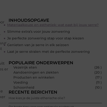
INHOUDSOPGAVE
oor
Materiaalkeuze en esthetiek: wat past bij jouw serre?
Slimme extra’s voor jouw zonwering
.
Je perfecte zonwering stap voor stap kiezen
tuur
Genieten van je serre in elk seizoen
st
Laat je serre stralen met de perfecte zonwering
POPULAIRE ONDERWERPEN
ilt
Vezelrijk eten
(26 )
es er
Aandoeningen en ziekten
(20 )
Producten en winkelen
(17 )
Voeding
(11 )
Schoonheid
(10 )
te
RECENTE BERICHTEN
ker
Hoe kies je de juiste etherische olie?
De beste tips voor een optimale nachtrust