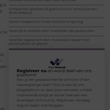
g is
Ontspannen gastheer of gastvrouw zijn: zo houd je een
ng
diner stressvrij
Samen ontspannen in een stijlvolle omgeving
Vezelrijk en eiwitrijk eten: maaltijden die goed vullen
k te
Vezelrijk vegetarisch eten: makkelijke ideeën met
peulvruchten en granen
id
n
 aan
Registreer nu
en word deel van ons
platform!
Ben jij een gepassioneerde schrijver of een
nieuwsgierige lezer? Sluit je aan bij ons
blogplatform en deel jouw verhalen, ontdek
inspirerende blogs en bouw mee aan een
levendige community. Registreer vandaag
nog en begin met bloggen.
ook