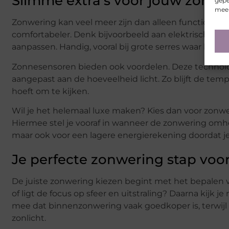
Slimme extra’s voor jouw zonwe
gepe
meer
Zonwering kan veel meer zijn dan alleen functionee
comfortabeler. Denk bijvoorbeeld aan elektrische b
aanpassen. Handig, vooral bij grote serres waar hand
Zonnesensoren bieden ook voordelen. Deze technolo
aangepast aan de hoeveelheid licht. Zo blijft de temp
hoeft om te kijken.
Wil je het helemaal luxe maken? Kies dan voor zonw
Hiermee stel je vooraf in wanneer de zonwering omhoo
maar ook voor een lagere energierekening doordat je 
Je perfecte zonwering stap voor
De juiste zonwering kiezen begint met het bepalen 
of ligt de focus op sfeer en uitstraling? Daarna kijk 
mee dat binnenzonwering vaak goedkoper is, terwij
zonlicht.