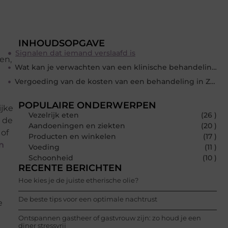
INHOUDSOPGAVE
Signalen dat iemand verslaafd is
en,
Wat kan je verwachten van een klinische behandeling in Zuid-Afrika?
Vergoeding van de kosten van een behandeling in Zuid-Afrika
POPULAIRE ONDERWERPEN
ijke
Vezelrijk eten
(26 )
7 de
Aandoeningen en ziekten
(20 )
 of
Producten en winkelen
(17 )
n
Voeding
(11 )
Schoonheid
(10 )
RECENTE BERICHTEN
Hoe kies je de juiste etherische olie?
De beste tips voor een optimale nachtrust
e
Ontspannen gastheer of gastvrouw zijn: zo houd je een
diner stressvrij