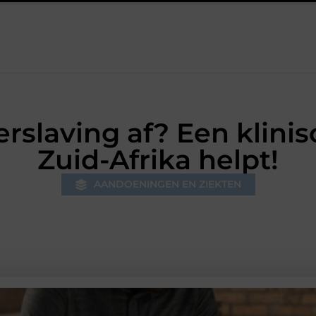
svrij
Samen ontspannen in een stijlvolle omgeving
Vezelr
verslaving af? Een klini
Zuid-Afrika helpt!
AANDOENINGEN EN ZIEKTEN