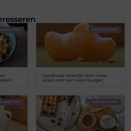
eresseren
ZELRIJK ETEN
VEZELRIJK ETEN
en:
Goedkoop vezelrijk eten: meer
eelden
vezels met een klein budget
ZELRIJK ETEN
VEZELRIJK ETEN