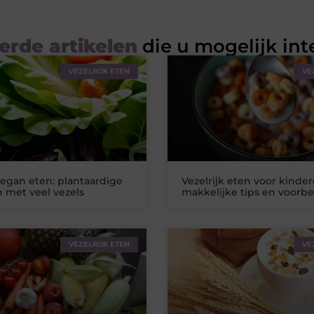
erde artikelen
die u mogelijk int
VEZELRIJK ETEN
VE
vegan eten: plantaardige
Vezelrijk eten voor kinder
 met veel vezels
makkelijke tips en voorb
VEZELRIJK ETEN
VE