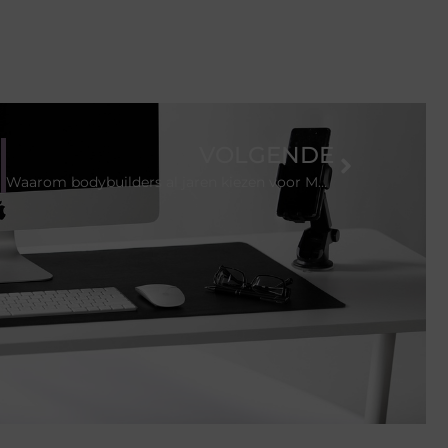
VOLGENDE
Waarom bodybuilders al jaren kiezen voor Meal Prep