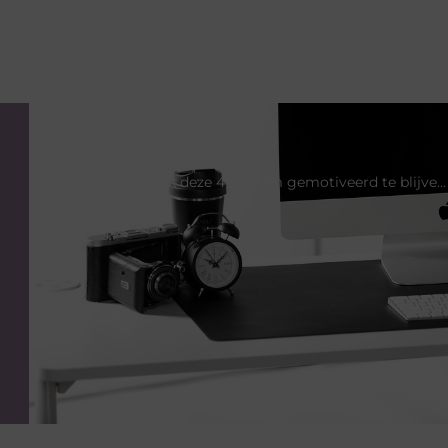
VORIGE
Gebruik deze 4 tips om gemotiveerd te blijven met een sportieve lifestyle!