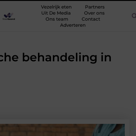
ijk en eiwitrijk eten: maaltijden die goed vullen
Vezelrijk veget
Vezelrijk eten
Partners
Uit De Media
Over ons
Ons team
Contact
Adverteren
sche behandeling in