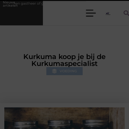
Nieuwe
 of gastvrouw zijn: zo houd je een diner stressvrij
Samen ontspannen
artikelen
Kurkuma koop je bij de
Kurkumaspecialist
VOEDING