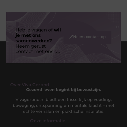
Heb je vragen of
wil
je met ons
Neem contact op
samenwerken?
Neem gerust
contact met ons op!
Over Viva Gezond
Gezond leven begint bij bewustzijn.
Vivagezond.nl biedt een frisse kijk op voeding,
beweging, ontspanning en mentale kracht – met
échte verhalen en praktische inspiratie.
Onze informatie​