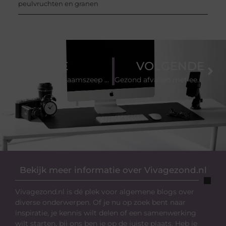
peulvruchten en granen
VORIGE
VOLGENDE
Waarom lichaamszeep gebruiken
Gezond afvallen met een koolhydraatarm dieet
Bekijk meer informatie over Vivagezond.nl
Vivagezond.nl is dé plek voor algemene blogs over
diverse onderwerpen. Of je nu op zoek bent naar
inspiratie, je kennis wilt delen of een samenwerking
wilt starten, bij ons ben je op de juiste plaats. Heb je