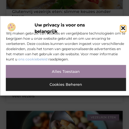
Glutenvrij vezelrijk eten: slimme keuzes zonder
tarwe
Uw privacy is voor ons
belangrijk
Wij maken gebruik van cookies en vergelijkbare technologieën om te
VEZELRIJK ETEN
begrijpen hoe u onze website gebruikt en om uw ervaring te
verbeteren. Deze cookies kunnen worden ingezet voor verschillende
doeleinden, zoals het tonen van gepersonaliseerde advertenties en
het meten van het gebruik van de website. Voor meer informatie
kunt u
ons cookiebeleid
raadplegen.
Alles Toestaan
Cookies Beheren
Vezelrijk vegan eten: plantaardige producten met
veel vezels
VEZELRIJK ETEN