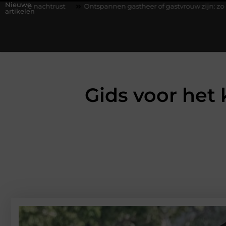
Nieuwe
Ontspannen gastheer of gastvrouw zijn: zo houd je een diner stre
artikelen
Gids voor het