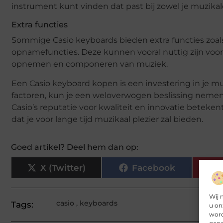
instrument kunt vinden dat past bij zowel je muzikal
Extra functies
Sommige Casio keyboards bieden extra functies zo
opnamefuncties. Deze kunnen vooral nuttig zijn voor
opnemen en componeren van muziek.
Een Casio keyboard kopen is een investering in je 
factoren, kun je een weloverwogen beslissing nemen 
Casio’s reputatie voor kwaliteit en innovatie beteken
dat je voor lange tijd muzikaal plezier zal bieden.
Goed artikel? Deel hem dan op:
X (Twitter)
Facebook
Wij 
casio
,
keyboards
Tags:
u on
word