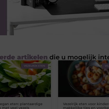
erde artikelen
die u mogelijk int
VEZELRIJK ETEN
VE
vegan eten: plantaardige
Vezelrijk eten voor kinder
 met veel vezels
makkelijke tips en voorb