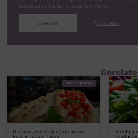
ons op en sluit je aan bij onze community.
Over ons
Ons team
Gerelate
VEZELRIJK ETEN
Glutenvrij vezelrijk eten: slimme
Vezelrijk 
keuzes zonder tarwe
producten