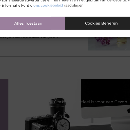
rsonaliseerde advertenties en het meten van het gebruik van de website. 
 informatie kunt u
ons cookiebeleid
raadplegen.
elen voor jou.
Alles Toestaan
Cookies Beheren
?
, waardoor het soms lastig kan zijn
ies je vaak op basis van jouw
VORIGE
Waarom Ontbijt Essentieel is voor een Gezond Leven