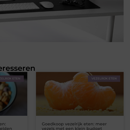
eresseren
ZELRIJK ETEN
VEZELRIJK ETEN
en:
Goedkoop vezelrijk eten: meer
eelden
vezels met een klein budget