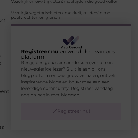
Vezelrijk en eiwitrijk eten: maaltijden die goed vullen
Vezelrijk vegetarisch eten: makkelijke ideeën met
peulvruchten en granen
 om
Registreer nu
en word deel van ons
o
platform!
Ben jij een gepassioneerde schrijver of een
al
nieuwsgierige lezer? Sluit je aan bij ons
blogplatform en deel jouw verhalen, ontdek
inspirerende blogs en bouw mee aan een
levendige community. Registreer vandaag
bent
nog en begin met bloggen.
Registreer nu!
es