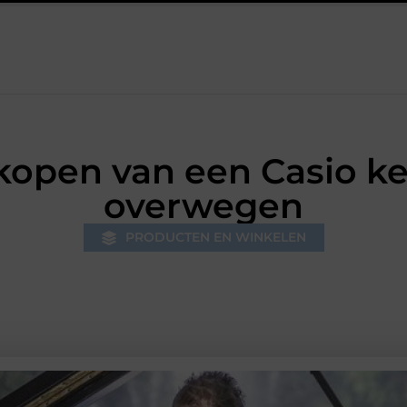
ssvrij
Samen ontspannen in een stijlvolle omgeving
Vezel
 kopen van een Casio ke
overwegen
PRODUCTEN EN WINKELEN