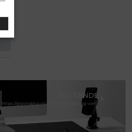
Voor
VOLGENDE
https://gezondetip.nl/voeding/het-belang-van-een-gebalanceerd-dieet/