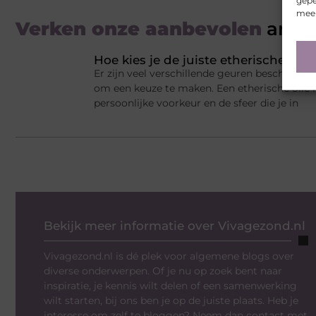
gepe
meer
Verken onze aanbevolen
artik
Hoe kies je de juiste etherische olie
Er zijn veel verschillende geuren beschikbaar
om een keuze te maken. Een etherische olie k
persoonlijke voorkeur en de sfeer die je in
Bekijk meer informatie over Vivagezond.nl
Vivagezond.nl is dé plek voor algemene blogs over
diverse onderwerpen. Of je nu op zoek bent naar
inspiratie, je kennis wilt delen of een samenwerking
wilt starten, bij ons ben je op de juiste plaats. Heb je
interesse om zelf te bloggen? Neem dan contact met