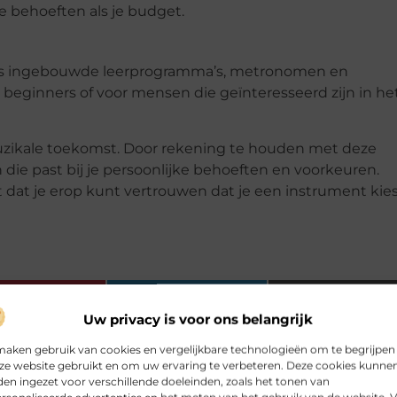
e behoeften als je budget.
als ingebouwde leerprogramma’s, metronomen en
 beginners of voor mensen die geïnteresseerd zijn in he
muzikale toekomst. Door rekening te houden met deze
die past bij je persoonlijke behoeften en voorkeuren.
t dat je erop kunt vertrouwen dat je een instrument kie
Pinterest
LinkedIn
Email
Uw privacy is voor ons belangrijk
maken gebruik van cookies en vergelijkbare technologieën om te begrijpen
ze website gebruikt en om uw ervaring te verbeteren. Deze cookies kunne
en ingezet voor verschillende doeleinden, zoals het tonen van