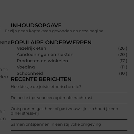
INHOUDSOPGAVE
t
Er zijn geen kopteksten gevonden op deze pagina.
 eens
POPULAIRE ONDERWERPEN
Vezelrijk eten
(26 )
Aandoeningen en ziekten
(20 )
Producten en winkelen
(17 )
Voeding
(11 )
n te
Schoonheid
(10 )
len,
RECENTE BERICHTEN
Hoe kies je de juiste etherische olie?
De beste tips voor een optimale nachtrust
Ontspannen gastheer of gastvrouw zijn: zo houd je een
gen
diner stressvrij
 en
Samen ontspannen in een stijlvolle omgeving