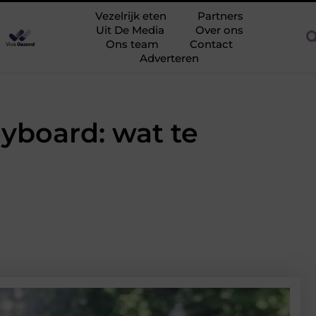
rijk en eiwitrijk eten: maaltijden die goed vullen
Vezelrijk vege
Vezelrijk eten
Partners
Uit De Media
Over ons
Ons team
Contact
Adverteren
yboard: wat te