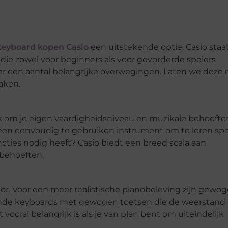
keyboard kopen Casio
een uitstekende optie. Casio staa
e zowel voor beginners als voor gevorderde spelers
n er een aantal belangrijke overwegingen. Laten we deze
aken.
ijk om je eigen vaardigheidsniveau en muzikale behoefte
 een eenvoudig te gebruiken instrument om te leren spe
cties nodig heeft? Casio biedt een breed scala aan
 behoeften.
tor. Voor een meer realistische pianobeleving zijn gewo
llende keyboards met gewogen toetsen die de weerstand
ooral belangrijk is als je van plan bent om uiteindelijk