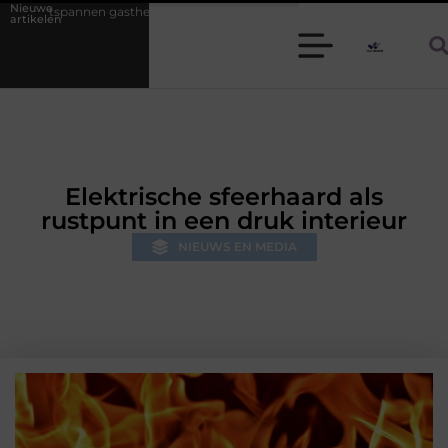
Nieuwe
heer of gastvrouw zijn: zo houd je een diner stressvrij
Samen ontspan
artikelen
Elektrische sfeerhaard als
rustpunt in een druk interieur
NIEUWS EN MEDIA