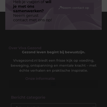
Heb je vragen of
wil
je met ons
Neem contact op
samenwerken?
Neem gerust
contact met ons op!
Over Viva Gezond
Gezond leven begint bij bewustzijn.
Vivagezond.nl biedt een frisse kijk op voeding,
beweging, ontspanning en mentale kracht – met
échte verhalen en praktische inspiratie.
Onze informatie​
Kwalitatieve Backlinks: De Sleutel tot een Sterke Online Autoriteit
Extra Geld Verdienen: Slimme Strategieën om je Inkomen te Vergroten
Bericht categorie