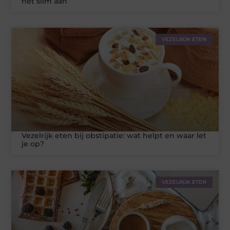
het slim aan
VEZELRIJK ETEN
Vezelrijk eten bij obstipatie: wat helpt en waar let
je op?
VEZELRIJK ETEN